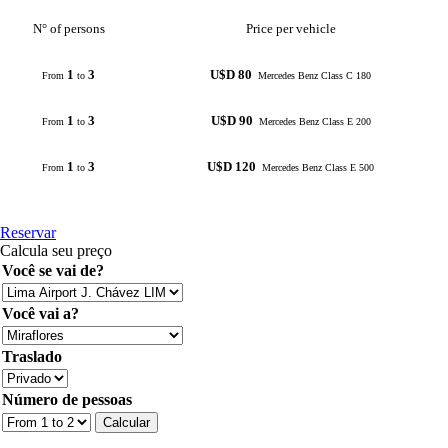
N° of persons
Price per vehicle
1
3
U$D 80
From
to
Mercedes Benz Class C 180
1
3
U$D 90
From
to
Mercedes Benz Class E 200
1
3
U$D 120
From
to
Mercedes Benz Class E 500
Reservar
Calcula seu preço
Você se vai de?
Você vai a?
Traslado
Número de pessoas