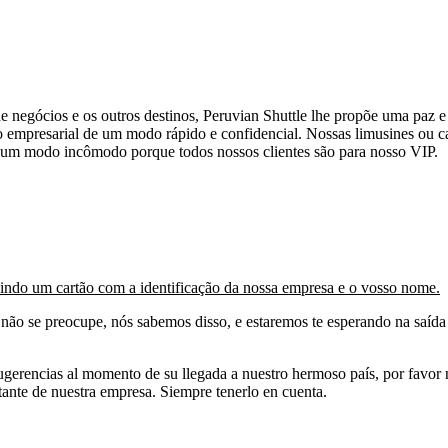
s de negócios e os outros destinos, Peruvian Shuttle lhe propõe uma paz
o empresarial de um modo rápido e confidencial. Nossas limusines ou ca
 um modo incômodo porque todos nossos clientes são para nosso VIP.
indo um cartão com a identificação da nossa empresa e o vosso nome.
não se preocupe, nós sabemos disso, e estaremos te esperando na saída
gerencias al momento de su llegada a nuestro hermoso país, por favor n
tante de nuestra empresa. Siempre tenerlo en cuenta.