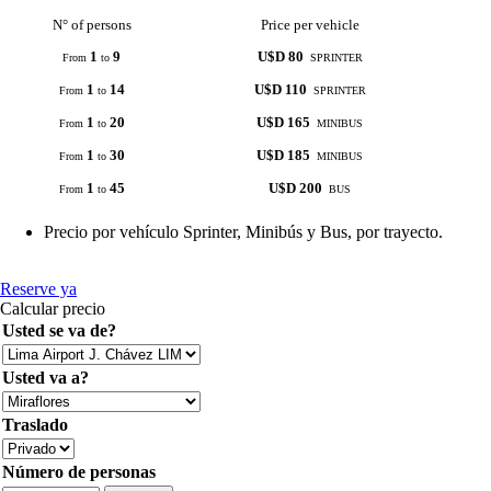
N° of persons
Price per vehicle
1
9
U$D 80
From
to
SPRINTER
1
14
U$D 110
From
to
SPRINTER
1
20
U$D 165
From
to
MINIBUS
1
30
U$D 185
From
to
MINIBUS
1
45
U$D 200
From
to
BUS
Precio por vehículo Sprinter, Minibús y Bus, por trayecto.
Reserve ya
Calcular precio
Usted se va de?
Usted va a?
Traslado
Número de personas