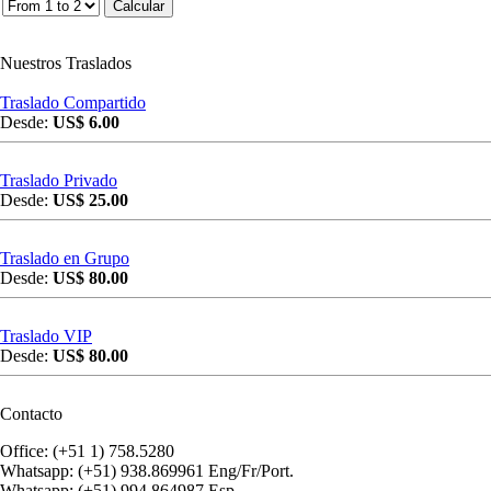
Nuestros Traslados
Traslado Compartido
Desde:
US$ 6.00
Traslado Privado
Desde:
US$ 25.00
Traslado en Grupo
Desde:
US$ 80.00
Traslado VIP
Desde:
US$ 80.00
Contacto
Office: (+51 1) 758.5280
Whatsapp: (+51) 938.869961 Eng/Fr/Port.
Whatsapp: (+51) 994.864987 Esp.